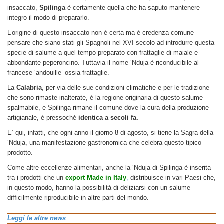
insaccato,
Spilinga
è certamente quella che ha saputo mantenere
integro il modo di prepararlo.
L’origine di questo insaccato non è certa ma è credenza comune
pensare che siano stati gli Spagnoli nel XVI secolo ad introdurre questa
specie di salume a quel tempo preparato con frattaglie di maiale e
abbondante peperoncino. Tuttavia il nome ‘Nduja è riconducibile al
francese ‘andouille’ ossia frattaglie.
La
Calabria
, per via delle sue condizioni climatiche e per le tradizione
che sono rimaste inalterate, è la regione originaria di questo salume
spalmabile, e Spilinga rimane il comune dove la cura della produzione
artigianale, è pressoché
identica a secoli fa.
E’ qui, infatti, che ogni anno il giorno 8 di agosto, si tiene la Sagra della
‘Nduja, una manifestazione gastronomica che celebra questo tipico
prodotto.
Come altre eccellenze alimentari, anche la ‘Nduja di Spilinga è inserita
tra i prodotti che un
export Made in Italy
,
distribuisce in vari Paesi che,
in questo modo, hanno la possibilità di deliziarsi con un salume
difficilmente riproducibile in altre parti del mondo.
Leggi le altre news