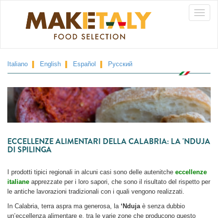
Salta
Toggle
al
contenuto
naviga
principale
Italiano
English
Español
Русский
ECCELLENZE ALIMENTARI DELLA CALABRIA: LA 'NDUJA
DI SPILINGA
I prodotti tipici regionali in alcuni casi sono delle autenitche
eccellenze
italiane
apprezzate per i loro sapori, che sono il risultato del rispetto per
le antiche lavorazioni tradizionali con i quali vengono realizzati.
In Calabria, terra aspra ma generosa, la
‘Nduja
è senza dubbio
un’eccellenza alimentare e, tra le varie zone che producono questo