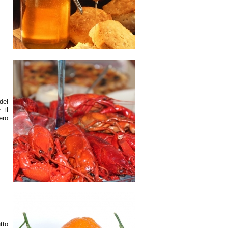
del
 il
ro
tto