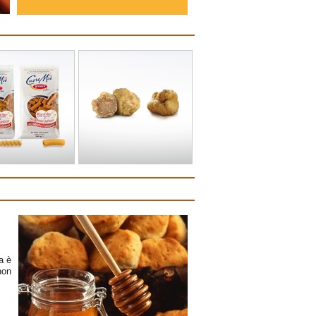
ia è
non