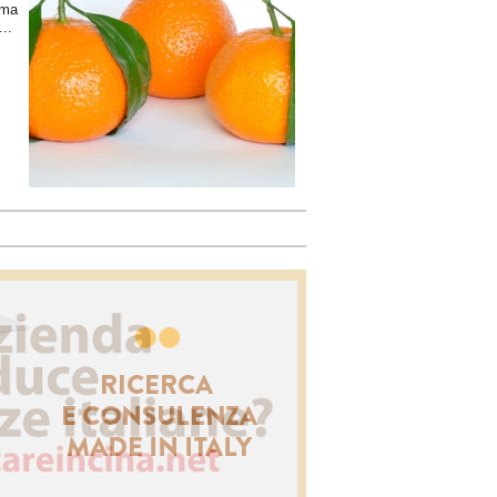
 ma
..