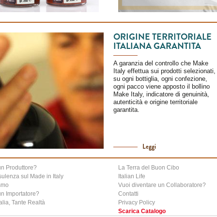
ORIGINE TERRITORIALE
ITALIANA GARANTITA
A garanzia del controllo che Make
Italy effettua sui prodotti selezionati,
su ogni bottiglia, ogni confezione,
ogni pacco viene apposto il bollino
Make Italy, indicatore di genuinità,
autenticità e origine territoriale
garantita.
Leggi
un Produttore?
La Terra del Buon Cibo
ulenza sul Made in Italy
Italian Life
smo
Vuoi diventare un Collaboratore?
un Importatore?
Contatti
alia, Tante Realtà
Privacy Policy
Scarica Catalogo