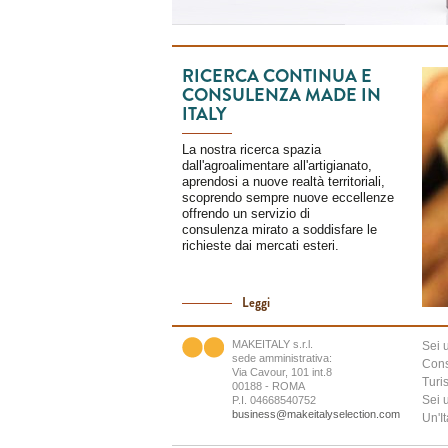
RICERCA CONTINUA E
CONSULENZA MADE IN
ITALY
La nostra ricerca spazia
dall'agroalimentare all'artigianato,
aprendosi a nuove realtà territoriali,
scoprendo sempre nuove eccellenze
offrendo un servizio di
consulenza mirato a soddisfare le
richieste dai mercati esteri.
Leggi
MAKEITALY s.r.l.
Sei 
sede amministrativa:
Cons
Via Cavour, 101 int.8
Turi
00188 - ROMA
Sei 
P.I. 04668540752
business@makeitalyselection.com
Un'It