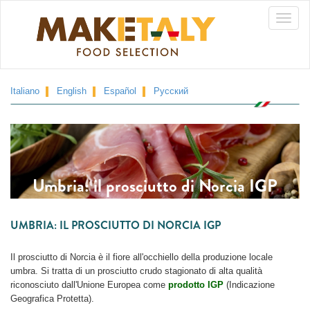
Salta
Toggle
al
contenuto
naviga
principale
Italiano
English
Español
Русский
Umbria: il prosciutto di Norcia IGP
UMBRIA: IL PROSCIUTTO DI NORCIA IGP
Il prosciutto di Norcia è il fiore all'occhiello della produzione locale
umbra. Si tratta di un prosciutto crudo stagionato di alta qualità
riconosciuto dall'Unione Europea come
prodotto IGP
(Indicazione
Geografica Protetta).