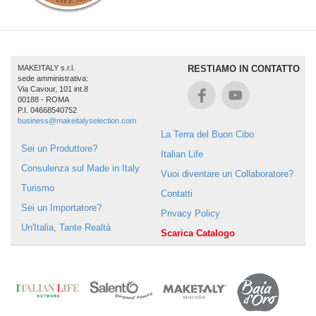
MAKEITALY s.r.l.
RESTIAMO IN CONTATTO
sede amministrativa:
Via Cavour, 101 int.8
00188 - ROMA
P.I. 04668540752
business@makeitalyselection.com
La Terra del Buon Cibo
Sei un Produttore?
Italian Life
Consulenza sul Made in Italy
Vuoi diventare un Collaboratore?
Turismo
Contatti
Sei un Importatore?
Privacy Policy
Un'Italia, Tante Realtà
Scarica Catalogo