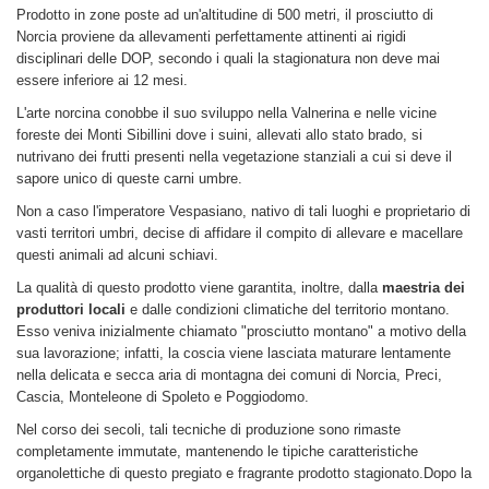
Prodotto in zone poste ad un'altitudine di 500 metri, il prosciutto di
Norcia proviene da allevamenti perfettamente attinenti ai rigidi
disciplinari delle DOP, secondo i quali la stagionatura non deve mai
essere inferiore ai 12 mesi.
L'arte norcina conobbe il suo sviluppo nella Valnerina e nelle vicine
foreste dei Monti Sibillini dove i suini, allevati allo stato brado, si
nutrivano dei frutti presenti nella vegetazione stanziali a cui si deve il
sapore unico di queste carni umbre.
Non a caso l'imperatore Vespasiano, nativo di tali luoghi e proprietario di
vasti territori umbri, decise di affidare il compito di allevare e macellare
questi animali ad alcuni schiavi.
La qualità di questo prodotto viene garantita, inoltre, dalla
maestria dei
produttori locali
e dalle condizioni climatiche del territorio montano.
Esso veniva inizialmente chiamato "prosciutto montano" a motivo della
sua lavorazione; infatti, la coscia viene lasciata maturare lentamente
nella delicata e secca aria di montagna dei comuni di Norcia, Preci,
Cascia, Monteleone di Spoleto e Poggiodomo.
Nel corso dei secoli, tali tecniche di produzione sono rimaste
completamente immutate, mantenendo le tipiche caratteristiche
organolettiche di questo pregiato e fragrante prodotto stagionato.Dopo la