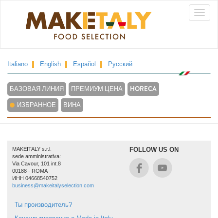
Перейти
Toggle
к
основному
naviga
содержанию
Italiano
English
Español
Русский
БАЗОВАЯ ЛИНИЯ
ПРЕМИУМ ЦЕНА
HORECA
ИЗБРАННОЕ
ВИНА
MAKEITALY s.r.l.
FOLLOW US ON
sede amministrativa:
Via Cavour, 101 int.8
00188 - ROMA
ИНН 04668540752
business@makeitalyselection.com
Ты производитель?