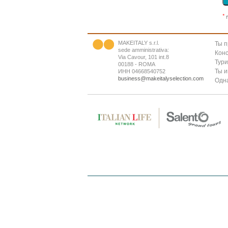
*
r
MAKEITALY s.r.l.
Ты 
sede amministrativa:
Конс
Via Cavour, 101 int.8
Тур
00188 - ROMA
Ты 
ИНН 04668540752
business@makeitalyselection.com
Одна