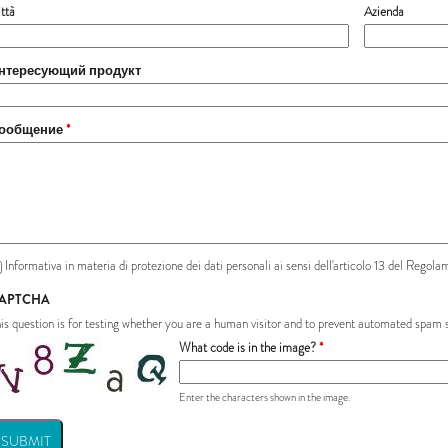
ttà
Azienda
нтересующий продукт
ообщение
*
rivacy
Informativa in materia di protezione dei dati personali ai sensi dell'articolo 13 del Reg
*
APTCHA
is question is for testing whether you are a human visitor and to prevent automated spam 
What code is in the image?
*
Enter the characters shown in the image.