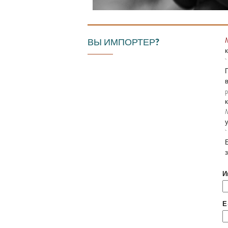
ВЫ ИМПОРТЕР?
M
И
Е