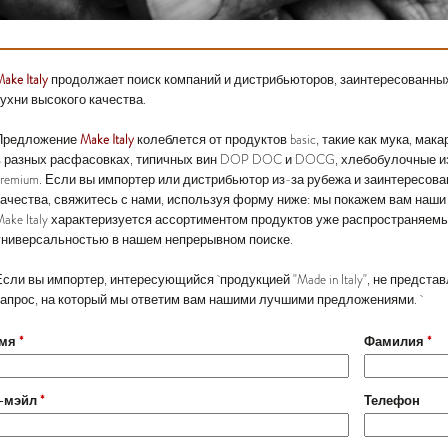
ake Italy
продолжает поиск компаний и дистрибьюторов, заинтересованных
кухни высокого качества.
Предложение
Make Italy
колеблется от продуктов basic, такие как мука, ма
в разных расфасовках, типичных вин DOP DOC и DOCG, хлебобулочные изд
premium. Если вы импортер или дистрибьютор из-за рубежа и заинтересованы
качества, свяжитесь с нами, используя форму ниже: мы покажем вам наши
Make Italy характеризуется ассортиментом продуктов уже распространяем
универсальностью в нашем непрерывном поиске.
Если вы импортер, интересующийся продукцией "Made in Italy", не предст
запрос, на который мы ответим вам нашими лучшими предложениями.
мя
*
Фамилия
*
-мэйл
*
Телефон