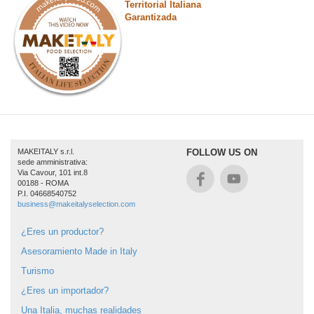
Territorial Italiana
Garantizada
MAKEITALY s.r.l.
FOLLOW US ON
sede amministrativa:
Via Cavour, 101 int.8
00188 - ROMA
P.I. 04668540752
business@makeitalyselection.com
¿Eres un productor?
Asesoramiento Made in Italy
Turismo
¿Eres un importador?
Una Italia, muchas realidades