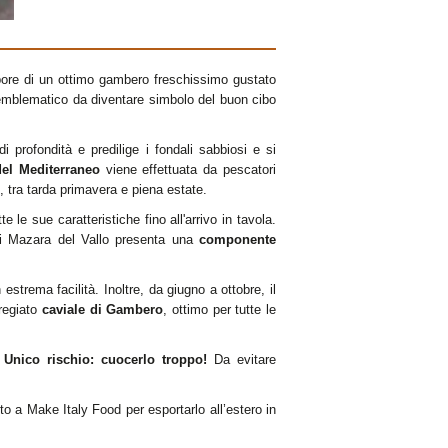
pore di un ottimo gambero freschissimo gustato
 emblematico da diventare simbolo del buon cibo
i profondità e predilige i fondali sabbiosi e si
del Mediterraneo
viene effettuata da pescatori
i, tra tarda primavera e piena estate.
e sue caratteristiche fino all'arrivo in tavola.
di Mazara del Vallo presenta una
componente
strema facilità. Inoltre, da giugno a ottobre, il
pregiato
caviale di Gambero
, ottimo per tutte le
.
Unico rischio: cuocerlo troppo!
Da evitare
 a Make Italy Food per esportarlo all’estero in