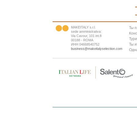
MAKEITALY s.r.l.
Ты 
sede amministrativa:
Конс
Via Cavour, 101 int.8
Тур
00188 - ROMA
Ты 
ИНН 04668540752
business@makeitalyselection.com
Одна