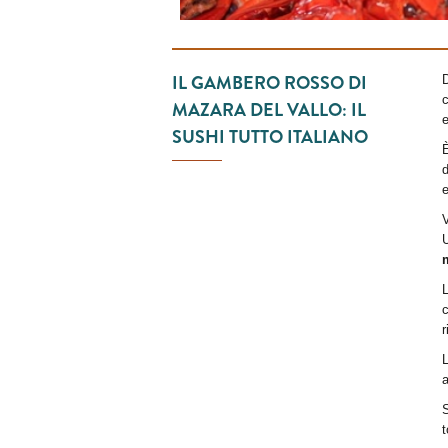
IL GAMBERO ROSSO DI
c
MAZARA DEL VALLO: IL
e
SUSHI TUTTO ITALIANO
È
d
e
V
L
c
r
L
S
t