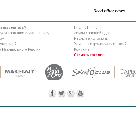
Read other news
производитель?
Privacy Policy
ультирование о Мade in Italy
Земля хорошей еды
изм
Итальянская жизнь
импортер?
Хочешь сотрудничать с нами?
 Италия, много Реалий
Контакты
Скачать каталог