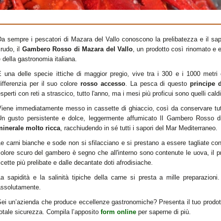
Da sempre i pescatori di Mazara del Vallo conoscono la prelibatezza e il sa
rudo, il
Gambero Rosso di Mazara del Vallo
, un prodotto così rinomato e
 della gastronomia italiana.
 una delle specie ittiche di maggior pregio, vive tra i 300 e i 1000 metri d
ifferenzia per il suo colore
rosso accesso
. La pesca di questo
principe 
sperti con reti a strascico, tutto l'anno, ma i mesi più proficui sono quelli cald
iene immediatamente messo in cassette di ghiaccio, così da conservare tutte l
Un gusto persistente e dolce, leggermente affumicato Il Gambero Rosso 
minerale molto ricca
, racchiudendo in sé tutti i sapori del Mar Mediterraneo.
e carni bianche e sode non si sfilacciano e si prestano a essere tagliate con e
olore scuro del gambero è segno che all'interno sono contenute le uova, il 
icette più prelibate e dalle decantate doti afrodisiache.
a sapidità e la salinità tipiche della carne si presta a mille preparazioni
assolutamente.
ei un’azienda che produce eccellenze gastronomiche? Presenta il tuo prodotto
otale sicurezza. Compila l’apposito
form online
per saperne di più.