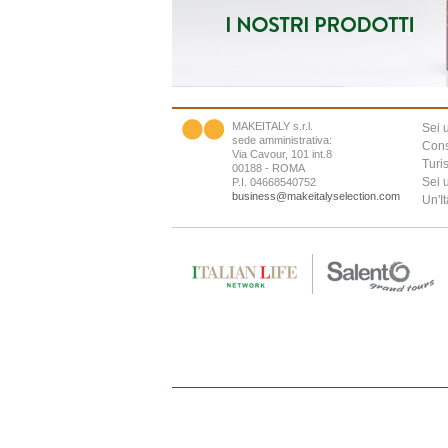
MAKEITALY s.r.l.
Sei 
sede amministrativa:
Cons
Via Cavour, 101 int.8
Turi
00188 - ROMA
Sei 
P.I. 04668540752
business@makeitalyselection.com
Un'It