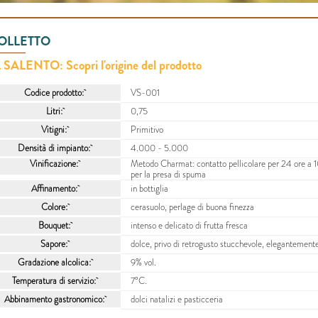
OLLETTO
L SALENTO: Scopri l'origine del prodotto
Codice prodotto:
VS-001
Litri:
0,75
Vitigni:
Primitivo
Densità di impianto:
4.000 - 5.000
Vinificazione:
Metodo Charmat: contatto pellicolare per 24 ore a 10
per la presa di spuma
Affinamento:
in bottiglia
Colore:
cerasuolo, perlage di buona finezza
Bouquet:
intenso e delicato di frutta fresca
Sapore:
dolce, privo di retrogusto stucchevole, elegantemente 
Gradazione alcolica:
9% vol.
Temperatura di servizio:
7°C.
Abbinamento gastronomico:
dolci natalizi e pasticceria