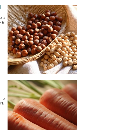
I
ola
 al
 le
ra,