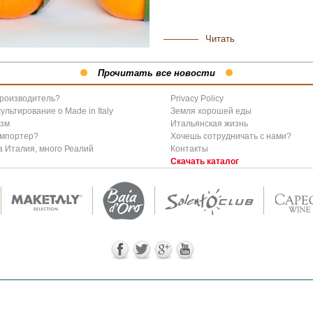
Читать
Прочитать все новости
производитель?
Privacy Policy
ультирование о Мade in Italy
Земля хорошей еды
изм
Итальянская жизнь
импортер?
Хочешь сотрудничать с нами?
 Италия, много Реалий
Контакты
Скачать каталог