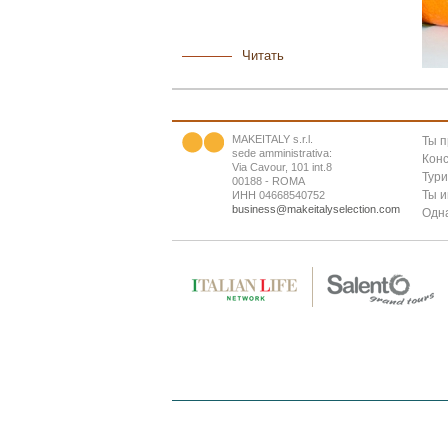
Читать
MAKEITALY s.r.l.
Ты 
sede amministrativa:
Конс
Via Cavour, 101 int.8
Тур
00188 - ROMA
Ты 
ИНН 04668540752
business@makeitalyselection.com
Одна