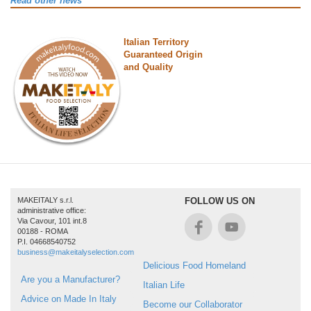
Read other news
Italian Territory
Guaranteed Origin
and Quality
MAKEITALY s.r.l.
FOLLOW US ON
administrative office:
Via Cavour, 101 int.8
00188 - ROMA
P.I. 04668540752
business@makeitalyselection.com
Delicious Food Homeland
Are you a Manufacturer?
Italian Life
Advice on Made In Italy
Become our Collaborator