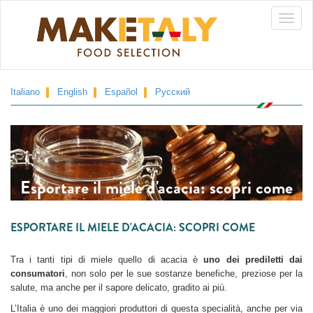
Skip
Toggle
to
main
naviga
content
Italiano
English
Español
Русский
Esportare il miele d'acacia: scopri come
ESPORTARE IL MIELE D'ACACIA: SCOPRI COME
Tra i tanti tipi di miele quello di acacia è
uno dei prediletti dai
consumatori
, non solo per le sue sostanze benefiche, preziose per la
salute, ma anche per il sapore delicato, gradito ai più.
L’Italia è uno dei maggiori produttori di questa specialità, anche per via