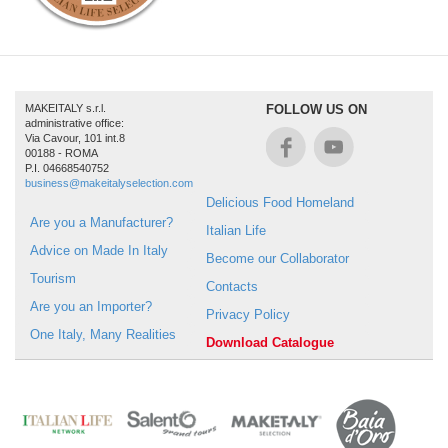
MAKEITALY s.r.l.
FOLLOW US ON
administrative office:
Via Cavour, 101 int.8
00188 - ROMA
P.I. 04668540752
business@makeitalyselection.com
Delicious Food Homeland
Are you a Manufacturer?
Italian Life
Advice on Made In Italy
Become our Collaborator
Tourism
Contacts
Are you an Importer?
Privacy Policy
One Italy, Many Realities
Download Catalogue