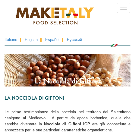
Skip
Toggle
to
main
naviga
content
Italiano
English
Español
Русский
La Nocciola di Giffoni
LA NOCCIOLA DI GIFFONI
Le prime testimonianze della nocciola nel territorio del Salernitano
risalgono al Medioevo. A partire dall'epoca borbonica, quella che
sarebbe diventata la
Nocciola di Giffoni IGP
era già conosciuta e
apprezzata per le sue particolari caratteristiche organolettiche.